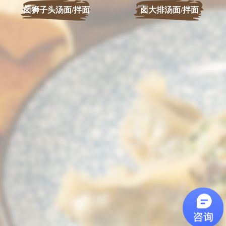
卤狮子头汤面/拌面
卤大排汤面/拌面