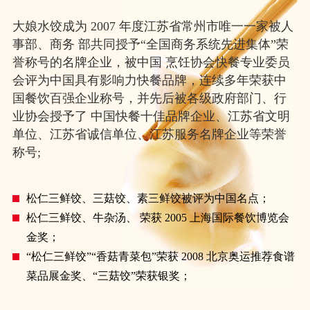
大娘水饺成为 2007 年度江苏省常州市唯一一家被人
事部、商务 部共同授予“全国商务系统先进集体”荣
誉称号的名牌企业，被中国 烹饪协会快餐专业委员
会评为中国具有影响力快餐品牌，连续多年荣获中
国餐饮百强企业称号，并先后被各级政府部门、行
业协会授予了 中国快餐十佳品牌企业、江苏省文明
单位、江苏省诚信单位、江苏服务名牌企业等荣誉
称号;
松仁三鲜饺、三菇饺、素三鲜饺被评为中国名点；
松仁三鲜饺、牛杂汤、 荣获 2005 上海国际餐饮博览会
金奖；
“松仁三鲜饺”“香菇青菜包”荣获 2008 北京奥运推荐食谱
菜品展金奖、“三菇饺”荣获银奖；