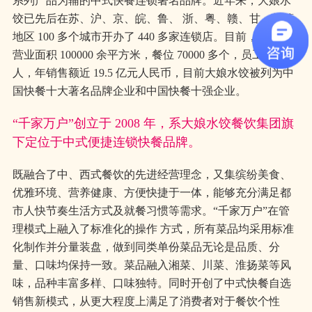
系列产品为辅的中式快餐连锁著名品牌。近年来，大娘水
饺已先后在苏、沪、京、皖、鲁、 浙、粤、赣、甘、川等
地区 100 多个城市开办了 440 多家连锁店。目前，公司总
营业面积 100000 余平方米，餐位 70000 多个，员工近万多
人，年销售额近 19.5 亿元人民币，目前大娘水饺被列为中
国快餐十大著名品牌企业和中国快餐十强企业。
“千家万户”创立于 2008 年，系大娘水饺餐饮集团旗
下定位于中式便捷连锁快餐品牌。
既融合了中、西式餐饮的先进经营理念，又集缤纷美食、
优雅环境、营养健康、方便快捷于一体，能够充分满足都
市人快节奏生活方式及就餐习惯等需求。“千家万户”在管
理模式上融入了标准化的操作 方式，所有菜品均采用标准
化制作并分量装盘，做到同类单份菜品无论是品质、分
量、口味均保持一致。菜品融入湘菜、川菜、淮扬菜等风
味，品种丰富多样、口味独特。同时开创了中式快餐自选
销售新模式，从更大程度上满足了消费者对于餐饮个性