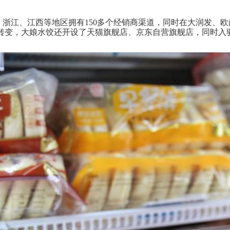
、浙江、江西等地区拥有
150
多个经销商渠道，
同时在大润发、欧
转变，大娘水饺还
开设了天猫旗舰店、京东自营旗舰店，同时入